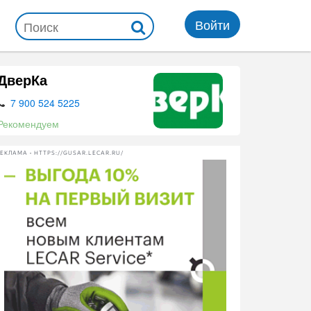
Войти
ДверКа
7 900 524 5225
Рекомендуем
ЕКЛАМА • HTTPS://GUSAR.LECAR.RU/