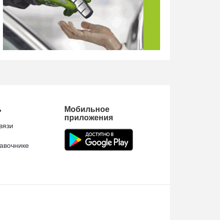
ь
Мобильное
приложения
вязи
авочнике